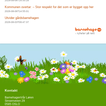
2026-08-06T14:55:28
Kommunen overtar: – Stor respekt for det som er bygget opp her
2026-08-06T14:55:01
Utvider gårdsbarnehagen
2026-08-03T09:47:37
Kontakt
BarnehagenVår Løren
Sinsenveien 29
0585 OSLO