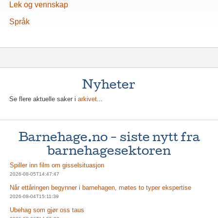
Lek og vennskap
Språk
Nyheter
Se flere aktuelle saker i
arkivet
...
Barnehage.no - siste nytt fra
barnehagesektoren
Spiller inn film om gisselsituasjon
2026-08-05T14:47:47
Når ettåringen begynner i barnehagen, møtes to typer ekspertise
2026-08-04T15:11:39
Ubehag som gjør oss taus