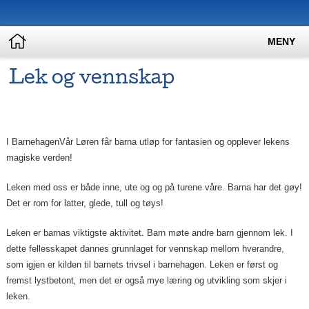
MENY
Lek og vennskap
I BarnehagenVår Løren får barna utløp for fantasien og opplever lekens
magiske verden!
Leken med oss er både inne, ute og og på turene våre. Barna har det gøy!
Det er rom for latter, glede, tull og tøys!
Leken er barnas viktigste aktivitet. Barn møte andre barn gjennom lek. I
dette fellesskapet dannes grunnlaget for vennskap mellom hverandre,
som igjen er kilden til barnets trivsel i barnehagen. Leken er først og
fremst lystbetont
,
men det er også mye læring og utvikling som skjer i
leken.