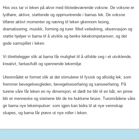
Hos oss tar vi leken på alvor med tilstedeværende voksne. De voksne er
lydhøre, aktive, støttende og oppmuntrende i barnas lek. De voksne
tilfører aktivt momenter og næring til leken gkennom lesing,
dramatisering, musikk, forming og turer. Med veiledning, observasjon og
støtte hjelper vi barna til å utvikle og berike lekekompetansen, og det
gode samspillet i leken.
Vi tilrettelegger slik at barna får mulighet til å utfolde seg i et utviklende,
kreativt, fantasifullt og spennende lekemiljø.
Uteområdet er formet slik at det stimulerer til fysisk og allsidig lek, som
fremmer bevegelsesgleden, bevegelseserfaring og sanseerfaring. På
turene våre får leken en ny dimensjon; et dødt tre blir til en båt, en pinne
blir et menneske og steinene blir de tre bukkene bruse. Turområdene våre
gir barna nye lekeimpulser: som igjen kan bidra til at nye vennskap
skapes, og barna får prøve ut nye roller i leken.